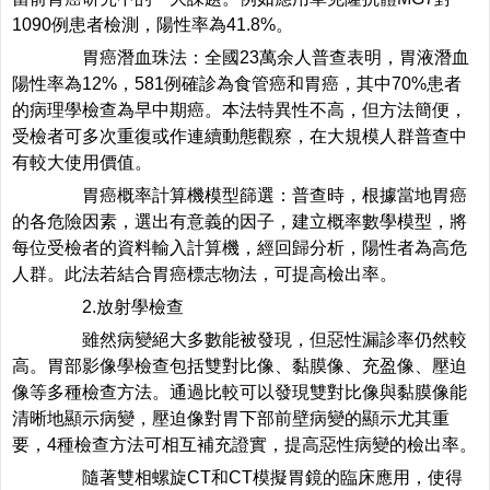
1090例患者檢測，陽性率為41.8%。
胃癌潛血珠法：全國23萬余人普查表明，胃液潛血
陽性率為12%，581例確診為食管癌和胃癌，其中70%患者
的病理學檢查為早中期癌。本法特異性不高，但方法簡便，
受檢者可多次重復或作連續動態觀察，在大規模人群普查中
有較大使用價值。
胃癌概率計算機模型篩選：普查時，根據當地胃癌
的各危險因素，選出有意義的因子，建立概率數學模型，將
每位受檢者的資料輸入計算機，經回歸分析，陽性者為高危
人群。此法若結合胃癌標志物法，可提高檢出率。
2.放射學檢查
雖然病變絕大多數能被發現，但惡性漏診率仍然較
高。胃部影像學檢查包括雙對比像、黏膜像、充盈像、壓迫
像等多種檢查方法。通過比較可以發現雙對比像與黏膜像能
清晰地顯示病變，壓迫像對胃下部前壁病變的顯示尤其重
要，4種檢查方法可相互補充證實，提高惡性病變的檢出率。
隨著雙相螺旋CT和CT模擬胃鏡的臨床應用，使得