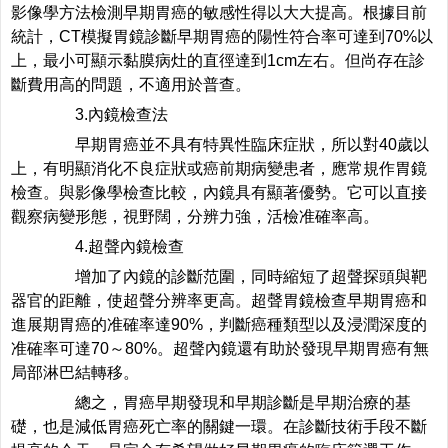
影像學方法檢測早期胃癌的敏感性得以大大提高。根據目前
統計，CT模擬胃鏡診斷早期胃癌的陽性符合率可達到70%以
上，最小可顯示黏膜病灶的直徑達到1cm左右。但尚存在診
斷費用高的問題，不適用於普查。
3.內鏡檢查法
早期胃癌並不具有特異性臨床症狀，所以對40歲以
上，有明顯消化不良症狀或癌前期病變患者，應常規作胃鏡
檢查。與影像學檢查比較，內鏡具有顯著優勢。它可以直接
觀察病變形態，視野闊，分辨力強，活檢准確率高。
4.超聲內鏡檢查
增加了內鏡的診斷范圍，同時縮短了超聲探頭與靶
器官的距離，使超聲分辨率更高。超聲胃鏡檢查早期胃癌和
進展期胃癌的准確率達90%，判斷癌種類型以及浸潤深度的
准確率可達70～80%。超聲內鏡還有助於發現早期胃癌有無
局部淋巴結轉移。
總之，胃癌早期發現和早期診斷是早期治療的基
礎，也是減低胃癌死亡率的關鍵一環。在診斷技術手段不斷