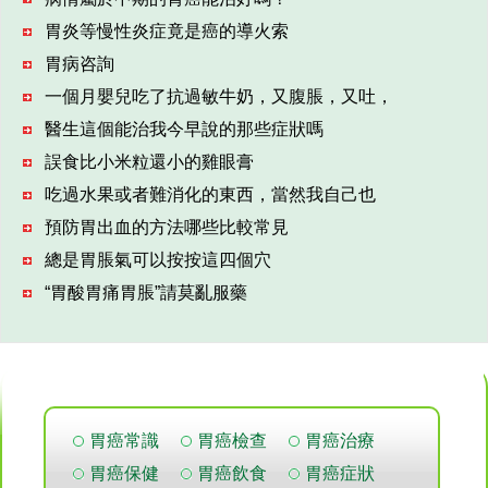
胃炎等慢性炎症竟是癌的導火索
胃病咨詢
一個月嬰兒吃了抗過敏牛奶，又腹脹，又吐，
醫生這個能治我今早說的那些症狀嗎
誤食比小米粒還小的雞眼膏
吃過水果或者難消化的東西，當然我自己也
預防胃出血的方法哪些比較常見
總是胃脹氣可以按按這四個穴
“胃酸胃痛胃脹”請莫亂服藥
胃癌常識
胃癌檢查
胃癌治療
胃癌保健
胃癌飲食
胃癌症狀