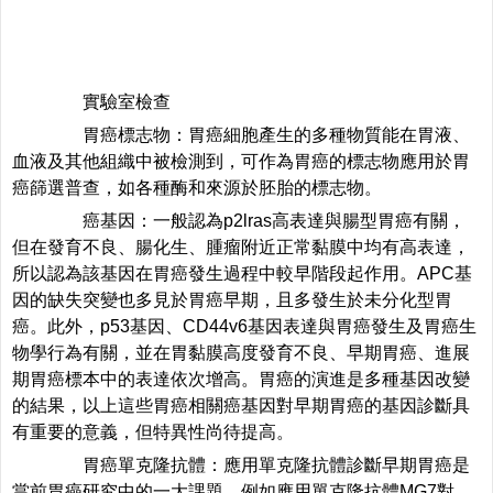
實驗室檢查
胃癌標志物：胃癌細胞產生的多種物質能在胃液、
血液及其他組織中被檢測到，可作為胃癌的標志物應用於胃
癌篩選普查，如各種酶和來源於胚胎的標志物。
癌基因：一般認為p2lras高表達與腸型胃癌有關，
但在發育不良、腸化生、腫瘤附近正常黏膜中均有高表達，
所以認為該基因在胃癌發生過程中較早階段起作用。APC基
因的缺失突變也多見於胃癌早期，且多發生於未分化型胃
癌。此外，p53基因、CD44v6基因表達與胃癌發生及胃癌生
物學行為有關，並在胃黏膜高度發育不良、早期胃癌、進展
期胃癌標本中的表達依次增高。胃癌的演進是多種基因改變
的結果，以上這些胃癌相關癌基因對早期胃癌的基因診斷具
有重要的意義，但特異性尚待提高。
胃癌單克隆抗體：應用單克隆抗體診斷早期胃癌是
當前胃癌研究中的一大課題。例如應用單克隆抗體MG7對