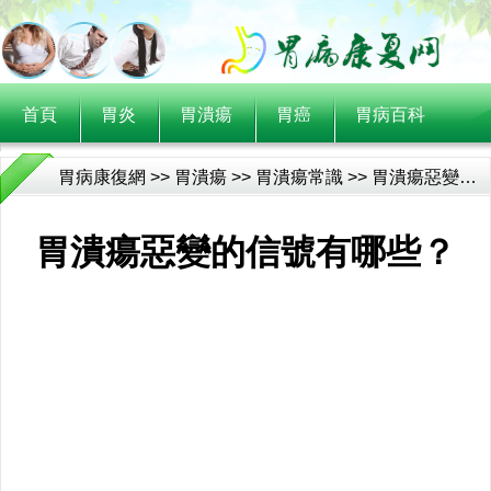
首頁
胃炎
胃潰瘍
胃癌
胃病百科
教你保胃養胃
胃病康復網
>>
胃潰瘍
>>
胃潰瘍常識
>> 胃潰瘍惡變的信號有哪些？
胃潰瘍惡變的信號有哪些？