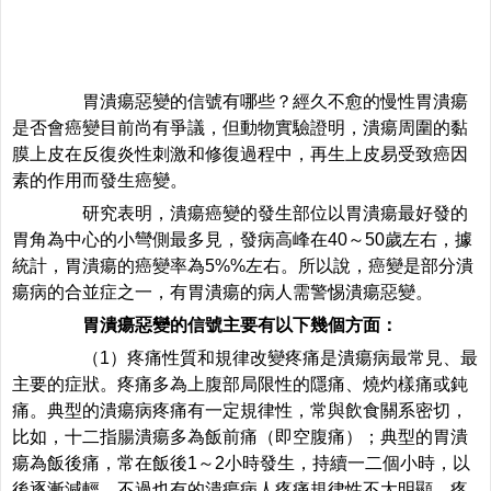
胃潰瘍惡變的信號有哪些？經久不愈的慢性胃潰瘍
是否會癌變目前尚有爭議，但動物實驗證明，潰瘍周圍的黏
膜上皮在反復炎性刺激和修復過程中，再生上皮易受致癌因
素的作用而發生癌變。
研究表明，潰瘍癌變的發生部位以胃潰瘍最好發的
胃角為中心的小彎側最多見，發病高峰在40～50歲左右，據
統計，胃潰瘍的癌變率為5%%左右。所以說，癌變是部分潰
瘍病的合並症之一，有胃潰瘍的病人需警惕潰瘍惡變。
胃潰瘍惡變的信號主要有以下幾個方面：
（1）疼痛性質和規律改變疼痛是潰瘍病最常見、最
主要的症狀。疼痛多為上腹部局限性的隱痛、燒灼樣痛或鈍
痛。典型的潰瘍病疼痛有一定規律性，常與飲食關系密切，
比如，十二指腸潰瘍多為飯前痛（即空腹痛）；典型的胃潰
瘍為飯後痛，常在飯後1～2小時發生，持續一二個小時，以
後逐漸減輕。不過也有的潰瘍病人疼痛規律性不太明顯，疼