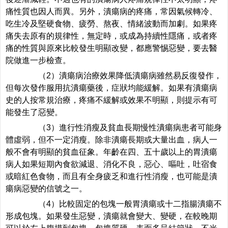
痛性質也因人而異。另外，潰瘍病的疼痛，常因氣候轉冷、
吃生冷及堅硬食物、疲勞、熬夜、情緒波動而加劇。如果疼
痛失去原有的規律性，無定時，或成為持續性隱痛，或者疼
痛的性質與原來比較發生明顯改變，都應警惕惡變，要去醫
院做進一步檢查。
（2）潰瘍病治療效果降低潰瘍病雖然易反復發作，
但每次發作服用抗潰瘍藥後，症狀均能緩解。如果有潰瘍病
史的人按常規治療，疼痛不緩解或效果不明顯，則提示有可
能發生了惡變。
（3）進行性消瘦及貧血長期慢性潰瘍病患者可能身
體虛弱，但不一定消瘦。除非潰瘍長期或大量出血，病人一
般不會有明顯的貧血征象。年齡在四、五十歲以上的胃潰瘍
病人如果短期內食欲減退、消化不良，惡心、嘔吐，吐宿食
或暗紅色食物，而且有全身疲乏和進行性消瘦，也可能是潰
瘍病惡變的信號之一。
（4）比較固定的包塊一般胃潰瘍或十二指腸潰瘍不
形成包塊。如果發生惡變，潰瘍就會變大、變硬，在較晚期